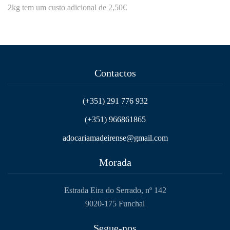
2kg tem um custo adicional de 2,50€
Contactos
(+351) 291 776 932
(+351) 966861865
adocariamadeirense@gmail.com
Morada
Estrada Eira do Serrado, nº 142
9020-175 Funchal
Segue-nos